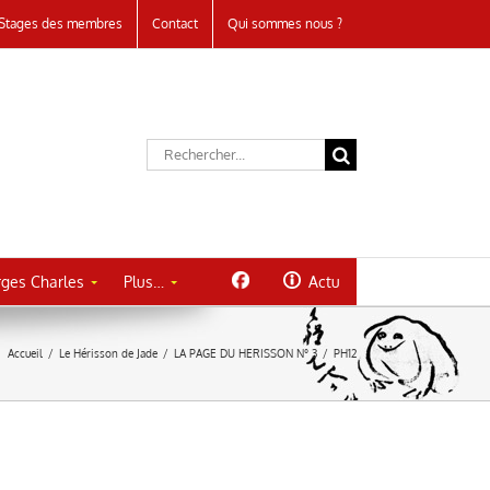
Stages des membres
Contact
Qui sommes nous ?
Rechercher:
ges Charles
Plus…
Actu
Accueil
/
Le Hérisson de Jade
/
LA PAGE DU HERISSON N° 3
/
PH12