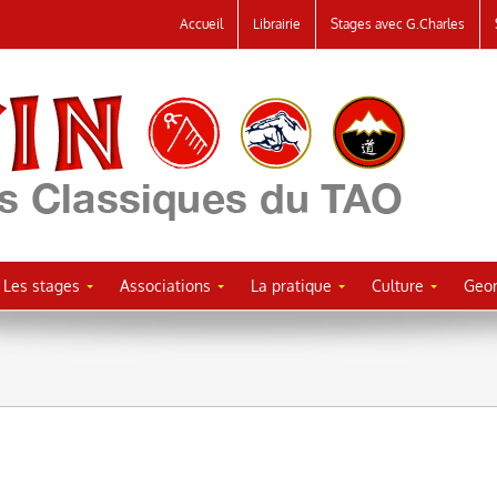
Accueil
Librairie
Stages avec G.Charles
Les stages
Associations
La pratique
Culture
Geor