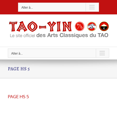
Passer
Aller à...
au
contenu
Aller à...
PAGE HS 5
PAGE HS 5