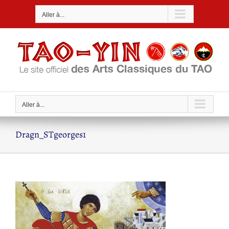
Passer
Aller à...
au
contenu
Aller à...
Dragn_STgeorges1