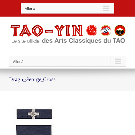
Passer
Aller à...
au
contenu
Aller à...
Dragn_George_Cross