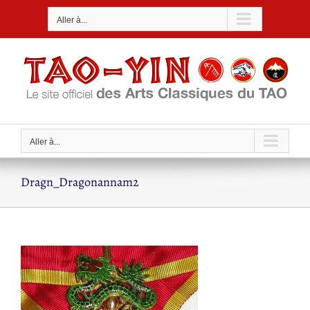
Passer
Aller à...
au
contenu
Aller à...
Dragn_Dragonannam2