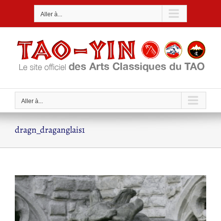
Passer
Aller à...
au
contenu
Aller à...
dragn_draganglais1