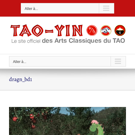
Passer
Aller à...
au
contenu
Aller à...
dragn_bd1