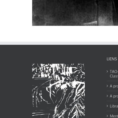
LIENS
TAO-Y
Clas
A pr
A pr
Libra
Ment