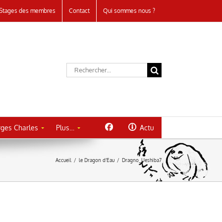
Stages des membres
Contact
Qui sommes nous ?
Rechercher:
ges Charles
Plus…
Actu
Accueil
/
le Dragon d’Eau
/
Dragno_Ueshiba7