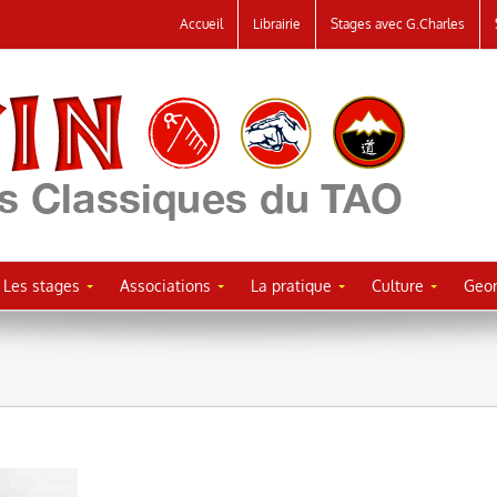
Accueil
Librairie
Stages avec G.Charles
Les stages
Associations
La pratique
Culture
Geor