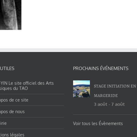
 UTILES
PROCHAINS ÉVÉNEMENTS
IN Le site officiel des Arts
STAGE INITIATION EN
siques du TAO
MARGERIDE
opos de ce site
3 août
-
7 août
opos de nous
irie
Voir tous les Évènements
ions légales