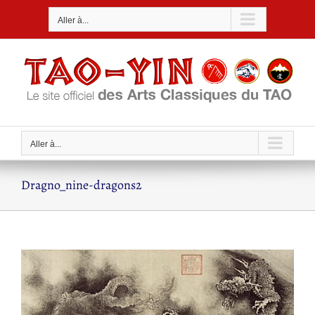
Passer
Aller à...
au
contenu
Aller à...
Dragno_nine-dragons2