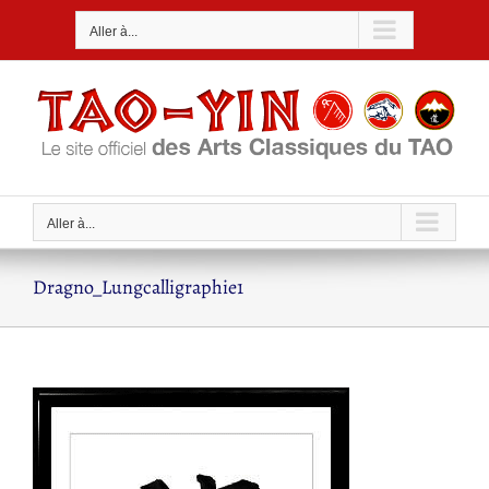
Passer
Aller à...
au
contenu
Aller à...
Dragno_Lungcalligraphie1