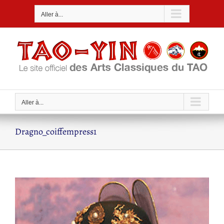
Passer
Aller à...
au
contenu
Aller à...
Dragno_coiffempress1