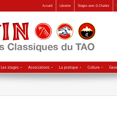
Accueil
Librairie
Stages avec G.Charles
Les stages
Associations
La pratique
Culture
Geor