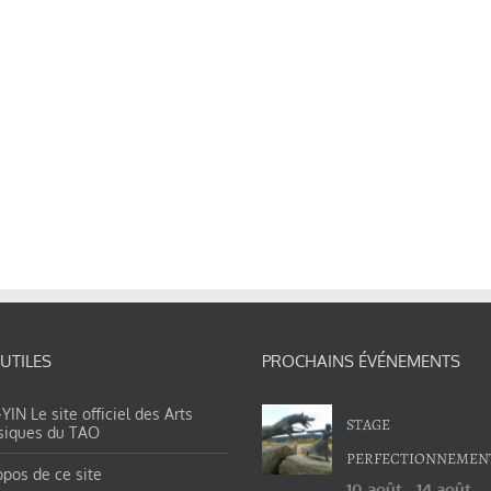
 UTILES
PROCHAINS ÉVÉNEMENTS
IN Le site officiel des Arts
STAGE
siques du TAO
PERFECTIONNEMEN
opos de ce site
10 août
-
14 août