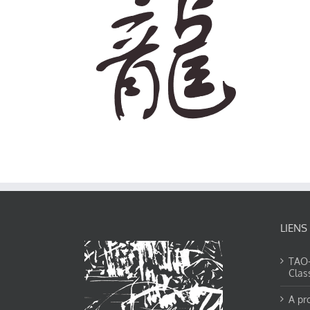
LIENS
TAO-Y
Clas
A pr