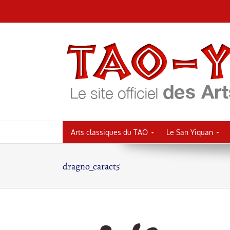
Passer
au
contenu
Arts classiques du TAO
Le San Yiquan
dragno_caract5