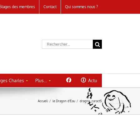
Stages des membres
Contact
Qui sommes nous ?
Rechercher:
ges Charles
Plus…
Actu
Accueil
/
le Dragon d’Eau
/
dragno_caract5