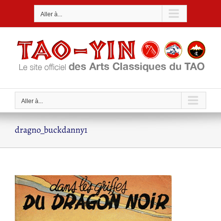
Passer
Aller à...
au
contenu
Aller à...
dragno_buckdanny1