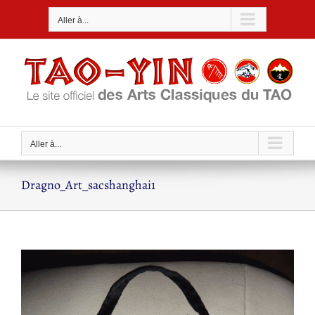
Passer
Aller à...
au
contenu
Aller à...
Dragno_Art_sacshanghai1