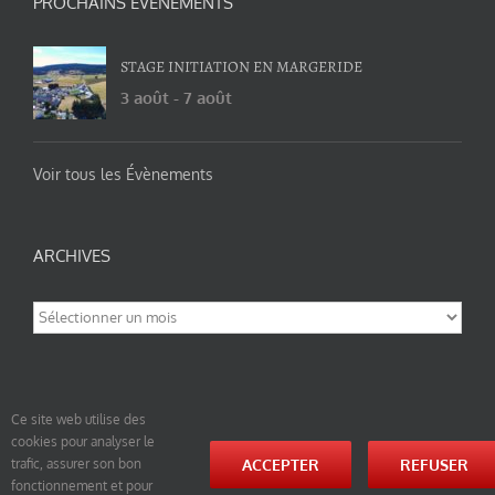
PROCHAINS ÉVÉNEMENTS
STAGE INITIATION EN MARGERIDE
3 août
-
7 août
Voir tous les Évènements
ARCHIVES
Archives
Ce site web utilise des
cookies pour analyser le
© tao-yin.co © TAO-YIN.fr Georges Charles, Hormis les pages https://tao-yin.fr/georges-charles/
ACCEPTER
REFUSER
trafic, assurer son bon
et https://tao-yin.fr/san-yiquan-le-poing-des-trois-harmonies/ sous licence Creative Commons
fonctionnement et pour
Paternité-Partage des Conditions Initiales à l’Identique 3.0 Unported (photos de ces pages non