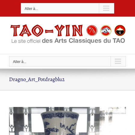
Passer
Aller à...
au
contenu
Aller à...
Dragno_Art_Potdragblu2