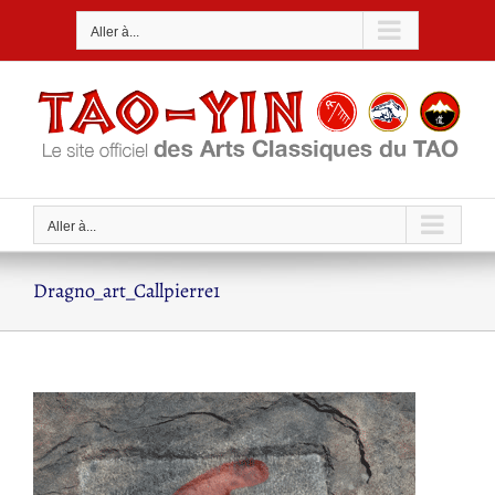
Passer
Aller à...
au
contenu
Aller à...
Dragno_art_Callpierre1