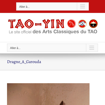
Passer
Aller à...
au
contenu
Aller à...
Dragno_A_Garouda