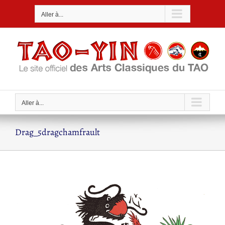
Passer
Aller à...
au
contenu
Aller à...
Drag_5dragchamfrault