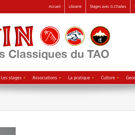
Accueil
Librairie
Stages avec G.Charles
Les stages
Associations
La pratique
Culture
Geor