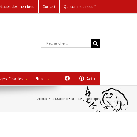
Stages des membres
Contact
Qui sommes nous ?
Rechercher:
ges Charles
Plus…
Actu
Accueil
/
le Dragon d’Eau
/
DR_Tetedragon