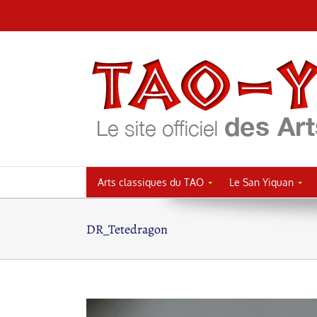
Passer
au
contenu
Arts classiques du TAO
Le San Yiquan
DR_Tetedragon