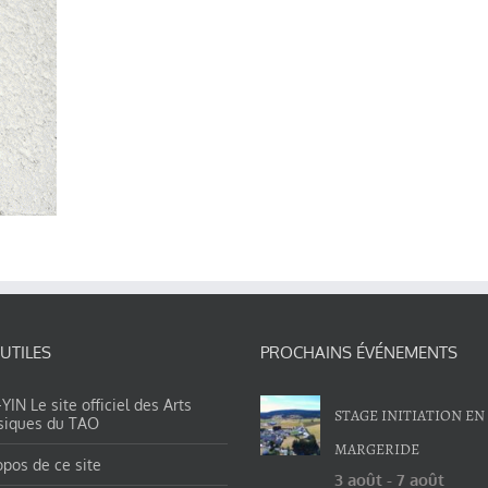
 UTILES
PROCHAINS ÉVÉNEMENTS
IN Le site officiel des Arts
STAGE INITIATION EN
siques du TAO
MARGERIDE
opos de ce site
3 août
-
7 août