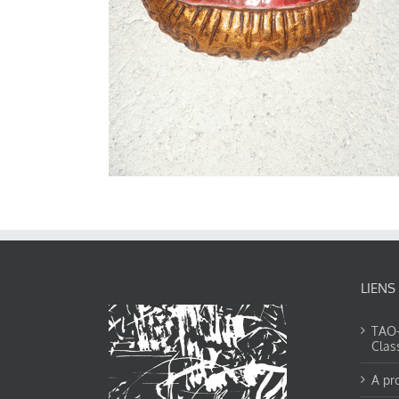
LIENS
TAO-Y
Clas
A pr