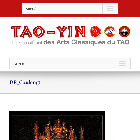
Passer
Aller à...
au
contenu
Aller à...
DR_Cuulong1