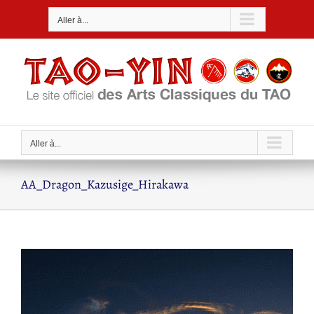
Passer
Aller à...
au
contenu
Aller à...
AA_Dragon_Kazusige_Hirakawa