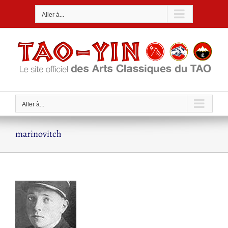
Passer
Aller à...
au
contenu
Aller à...
marinovitch