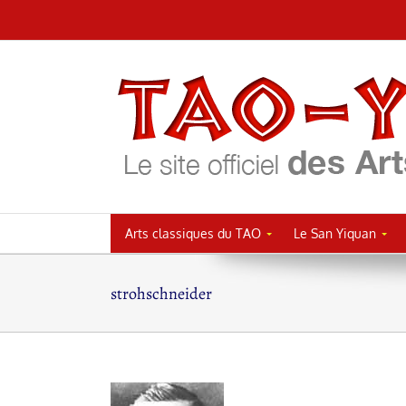
Passer
au
contenu
Arts classiques du TAO
Le San Yiquan
strohschneider