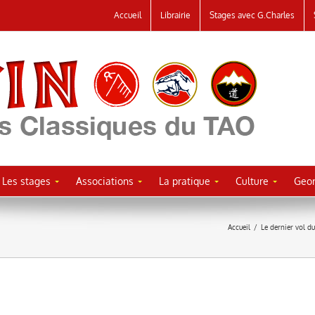
Accueil
Librairie
Stages avec G.Charles
Les stages
Associations
La pratique
Culture
Geor
Accueil
/
Le dernier vol d