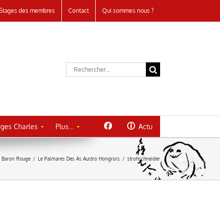
Stages des membres
Contact
Qui sommes nous ?
Rechercher:
ges Charles
Plus…
Actu
u Baron Rouge
/
Le Palmares Des As Austro Hongrois
/
strohschneider