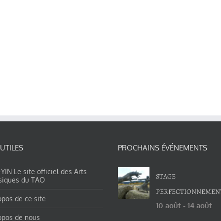
 UTILES
PROCHAINS ÉVÉNEMENTS
IN Le site officiel des Arts
STAGE
siques du TAO
PERFECTIONNEMEN
opos de ce site
10 août
-
14 août
opos de nous