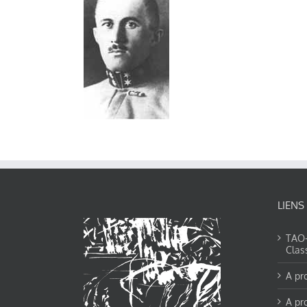
LIENS
TAO-Y
Clas
A pr
A pr