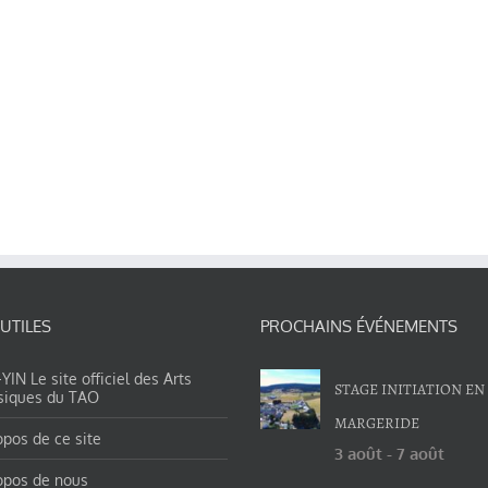
 UTILES
PROCHAINS ÉVÉNEMENTS
IN Le site officiel des Arts
STAGE INITIATION EN
siques du TAO
MARGERIDE
opos de ce site
3 août
-
7 août
opos de nous