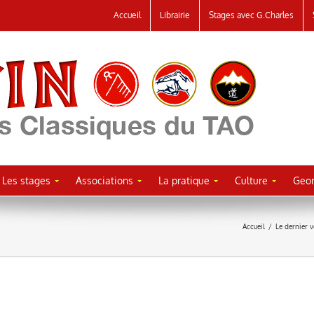
Accueil
Librairie
Stages avec G.Charles
Les stages
Associations
La pratique
Culture
Geor
Accueil
/
Le dernier 