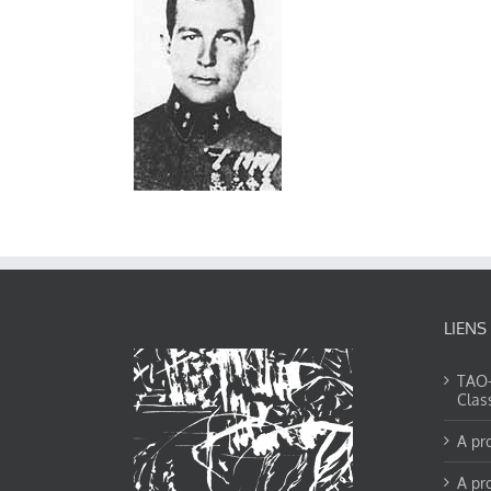
LIENS
TAO-Y
Clas
A pr
A pr