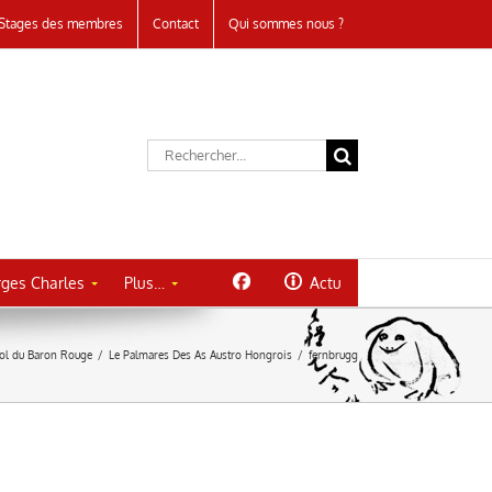
Stages des membres
Contact
Qui sommes nous ?
Rechercher:
ges Charles
Plus…
Actu
vol du Baron Rouge
/
Le Palmares Des As Austro Hongrois
/
fernbrugg