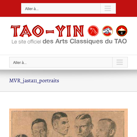
Passer
Aller à...
au
contenu
Aller à...
MVR_jasta11_portraits