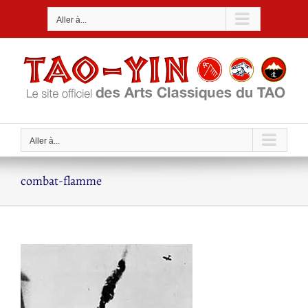
Passer
Aller à...
au
contenu
Aller à...
combat-flamme