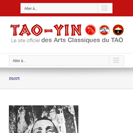
Passer
Aller à...
au
contenu
Aller à...
mort