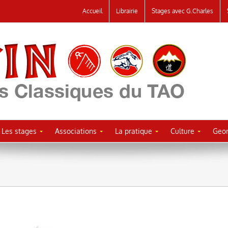
Accueil
Librairie
Stages avec G.Charles
Les stages
Associations
La pratique
Culture
Geor