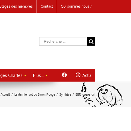
Stages des membres
Contact
Qui sommes nous ?
Rechercher:
ges Charles
Plus…
Actu
Accueil
/
Le dernier vol du Baron Rouge
/
Synthèse
/
BBR_queue_dri