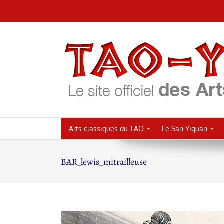
Passer
au
contenu
Arts classiques du TAO
Le San Yiquan
BAR_lewis_mitrailleuse