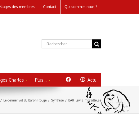
Stages des membres
Contact
Qui sommes nous ?
Rechercher:
ges Charles
Plus…
Actu
/
Le dernier vol du Baron Rouge
/
Synthèse
/
BAR_lewis_mitrailleuse