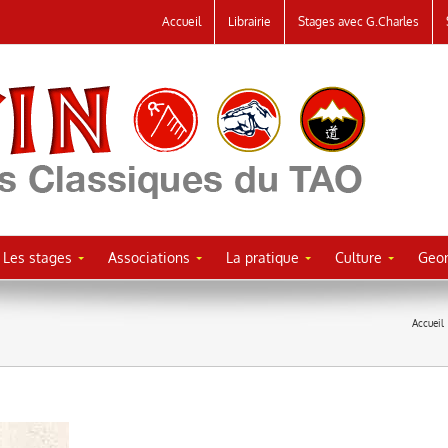
Accueil
Librairie
Stages avec G.Charles
Les stages
Associations
La pratique
Culture
Geor
Accueil