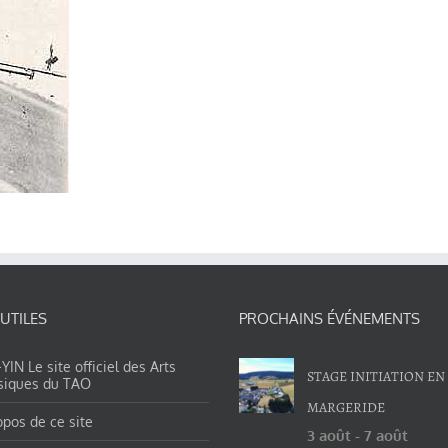
 UTILES
PROCHAINS ÉVÉNEMENTS
IN Le site officiel des Arts
STAGE INITIATION EN
siques du TAO
MARGERIDE
opos de ce site
3 août
-
7 août