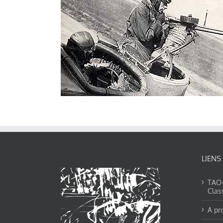
LIENS
TAO-Y
Clas
A pr