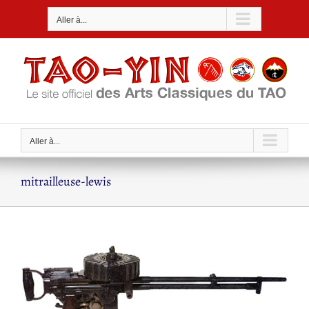
Passer
Aller à...
au
contenu
Aller à...
mitrailleuse-lewis