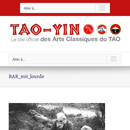
Passer
Aller à...
au
contenu
Aller à...
BAR_mit_lourde