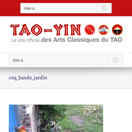
Passer
Aller à...
au
contenu
Aller à...
coq_bande_jardin