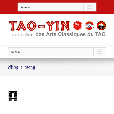
Passer
Aller à...
au
contenu
Aller à...
yijing_4_meng