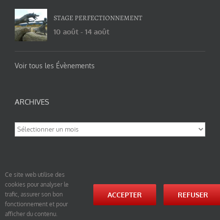
STAGE PERFECTIONNEMENT
10 août
-
14 août
Voir tous les Évènements
ARCHIVES
Archives
Ce site web utilise des
cookies pour analyser le
© tao-yin.co © TAO-YIN.fr Georges Charles, Hormis les pages https://tao-yin.fr/georges-charles/
ACCEPTER
REFUSER
trafic, assurer son bon
et https://tao-yin.fr/san-yiquan-le-poing-des-trois-harmonies/ sous licence Creative Commons
fonctionnement et pour
Paternité-Partage des Conditions Initiales à l’Identique 3.0 Unported (photos de ces pages non
comprise par cette licence).
afficher du contenu.