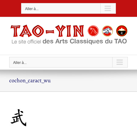
Passer
Aller à...
au
contenu
Aller à...
cochon_caract_wu