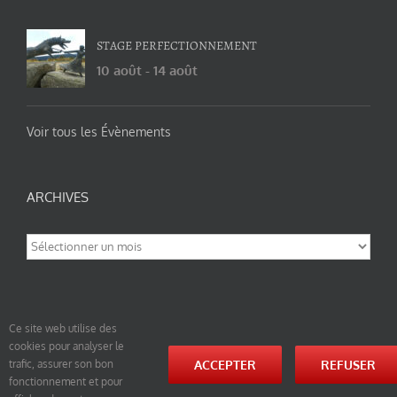
STAGE PERFECTIONNEMENT
10 août
-
14 août
Voir tous les Évènements
ARCHIVES
Archives
Ce site web utilise des
cookies pour analyser le
© tao-yin.co © TAO-YIN.fr Georges Charles, Hormis les pages https://tao-yin.fr/georges-charles/
ACCEPTER
REFUSER
trafic, assurer son bon
et https://tao-yin.fr/san-yiquan-le-poing-des-trois-harmonies/ sous licence Creative Commons
fonctionnement et pour
Paternité-Partage des Conditions Initiales à l’Identique 3.0 Unported (photos de ces pages non
comprise par cette licence).