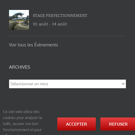
STAGE PERFECTIONNEMENT
10 août
-
14 août
Voir tous les Évènements
ARCHIVES
Archives
Ce site web utilise des
cookies pour analyser le
© tao-yin.co © TAO-YIN.fr Georges Charles, Hormis les pages https://tao-yin.fr/georges-charles/
ACCEPTER
REFUSER
trafic, assurer son bon
et https://tao-yin.fr/san-yiquan-le-poing-des-trois-harmonies/ sous licence Creative Commons
fonctionnement et pour
Paternité-Partage des Conditions Initiales à l’Identique 3.0 Unported (photos de ces pages non
comprise par cette licence).