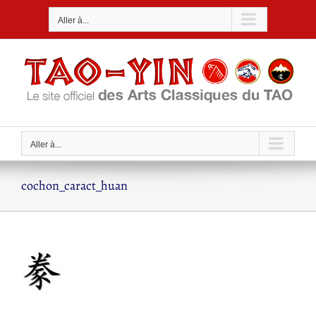
Passer
Aller à...
au
contenu
Aller à...
cochon_caract_huan