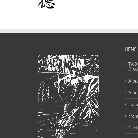
LIENS
TAO-Y
Clas
A pr
A pr
Libra
Ment
Cont