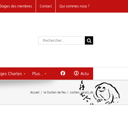
Stages des membres
Contact
Qui sommes nous ?
Rechercher:
ges Charles
Plus…
Actu
Accueil
/
le Cochon de Feu
/
cochon_caract_de