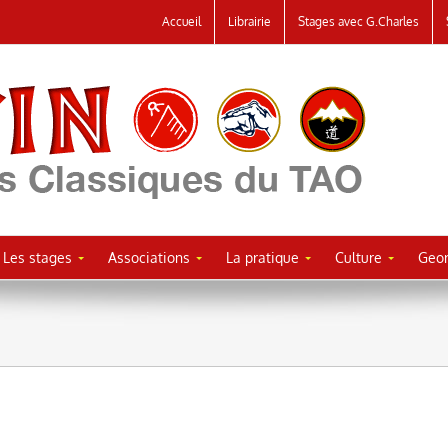
Accueil
Librairie
Stages avec G.Charles
Les stages
Associations
La pratique
Culture
Geor