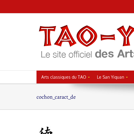
Passer
au
contenu
Arts classiques du TAO
Le San Yiquan
cochon_caract_de