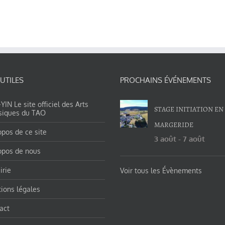
 UTILES
PROCHAINS ÉVÉNEMENTS
IN Le site officiel des Arts
STAGE INITIATION EN
siques du TAO
MARGERIDE
opos de ce site
3 août
-
7 août
opos de nous
irie
Voir tous les Évènements
ions légales
act