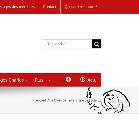
Stages des membres
Contact
Qui sommes nous ?
Rechercher:
ges Charles
Plus…
Actu
Accueil
/
le Chien de Terre
/
tete de l aulp (3)