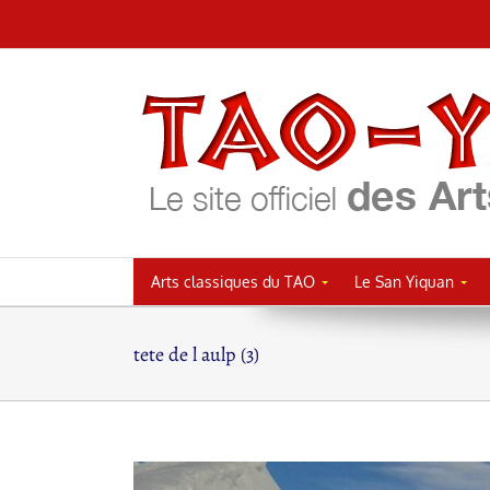
Passer
au
contenu
Arts classiques du TAO
Le San Yiquan
tete de l aulp (3)