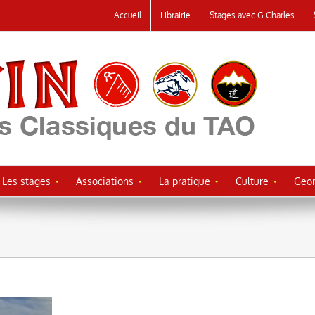
Accueil
Librairie
Stages avec G.Charles
Les stages
Associations
La pratique
Culture
Geor