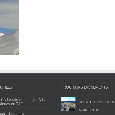
 UTILES
PROCHAINS ÉVÉNEMENTS
IN Le site officiel des Arts
STAGE INITIATION EN
siques du TAO
MARGERIDE
opos de ce site