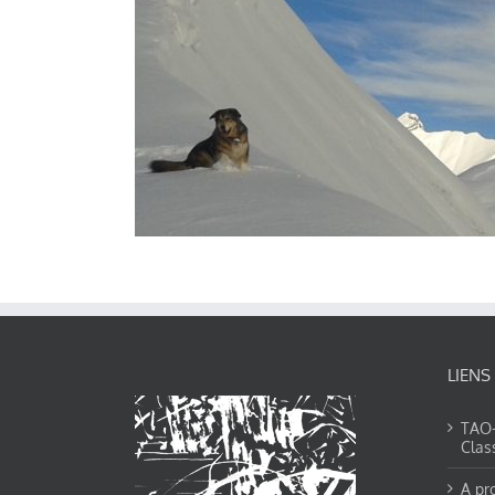
LIENS
TAO-Y
Clas
A pr