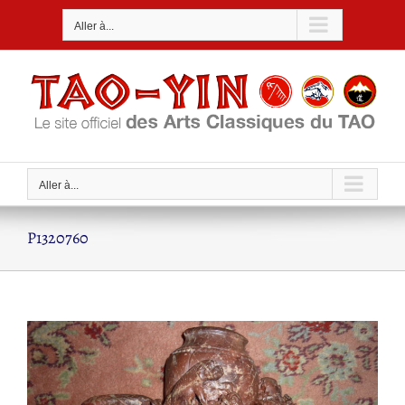
Passer
Aller à...
au
contenu
Aller à...
P1320760