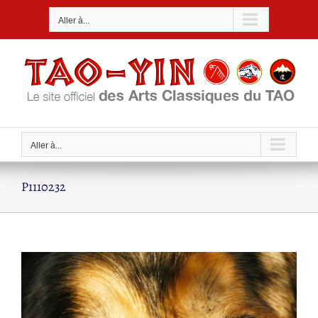
Passer
Aller à...
au
contenu
Aller à...
P1110232