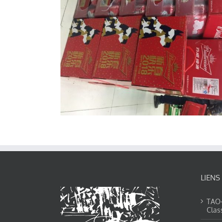
LIENS
TAO-Y
Clas