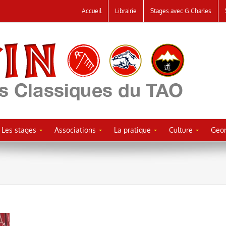
Accueil
Librairie
Stages avec G.Charles
Les stages
Associations
La pratique
Culture
Geor