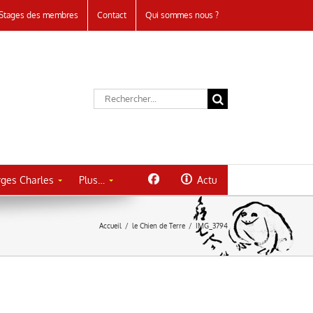
Stages des membres
Contact
Qui sommes nous ?
Rechercher:
ges Charles
Plus…
Actu
Accueil
/
le Chien de Terre
/
IMG_3794