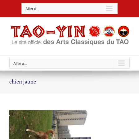
Passer
Aller à...
au
contenu
Aller à...
chien jaune