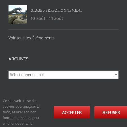
STAGE PERFECTIONNEMENT
10 août
-
14 août
Voir tous les Évènements
ARCHIVES
Archives
Ce site web utilise des
cookies pour analyser le
© tao-yin.co © TAO-YIN.fr Georges Charles, Hormis les pages https://tao-yin.fr/georges-charles/
ACCEPTER
REFUSER
trafic, assurer son bon
et https://tao-yin.fr/san-yiquan-le-poing-des-trois-harmonies/ sous licence Creative Commons
fonctionnement et pour
Paternité-Partage des Conditions Initiales à l’Identique 3.0 Unported (photos de ces pages non
comprise par cette licence).
afficher du contenu.