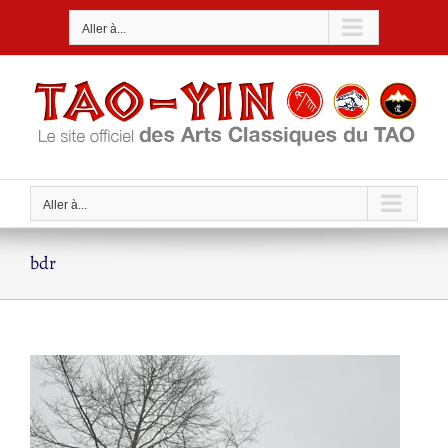
Passer
Aller à...
au
contenu
Aller à...
bdr