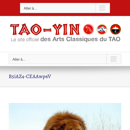
Passer
Aller à...
au
contenu
Aller à...
B5iAZ4-CEAAwp6V