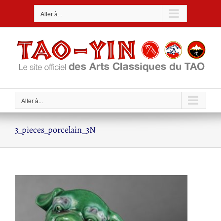
Passer
Aller à...
au
contenu
Aller à...
3_pieces_porcelain_3N