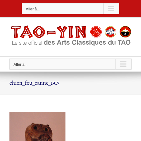
Passer
Aller à...
au
contenu
Aller à...
chien_feu_canne_1917