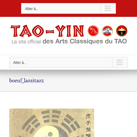
Passer
Aller à...
au
contenu
Aller à...
boeuf_laozitao2