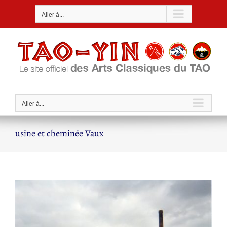
Passer
Aller à...
au
contenu
Aller à...
usine et cheminée Vaux