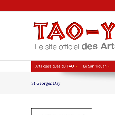
Passer
au
contenu
Arts classiques du TAO
Le San Yiquan
St Georges Day