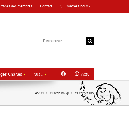
Stages des membres
Contact
Qui sommes nous ?
Rechercher:
ges Charles
Plus…
Actu
Accueil
/
Le Baron Rouge
/
St Georges Day