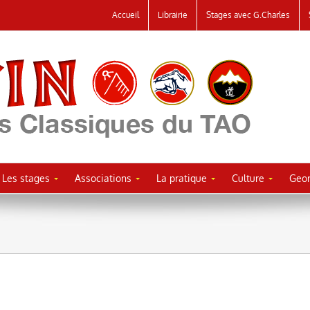
Accueil
Librairie
Stages avec G.Charles
Les stages
Associations
La pratique
Culture
Geor