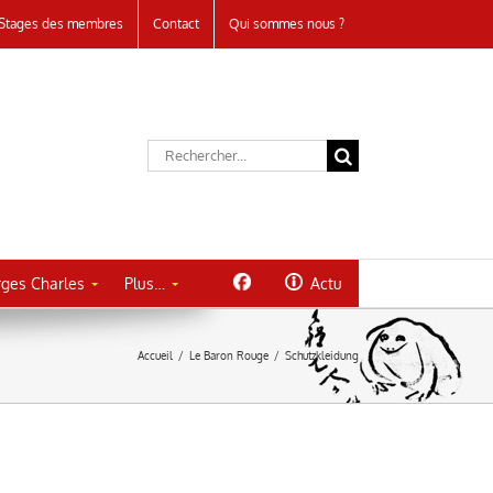
Stages des membres
Contact
Qui sommes nous ?
Rechercher:
ges Charles
Plus…
Actu
Accueil
/
Le Baron Rouge
/
Schutzkleidung