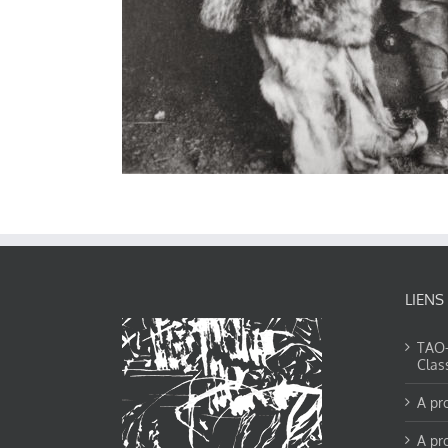
LIENS
TAO-Y
Clas
A pr
A pr