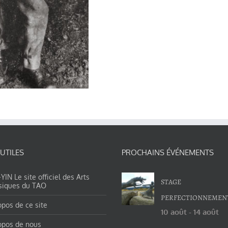
 UTILES
PROCHAINS ÉVÉNEMENTS
IN Le site officiel des Arts
STAGE
siques du TAO
PERFECTIONNEMEN
opos de ce site
10 août
-
14 août
opos de nous