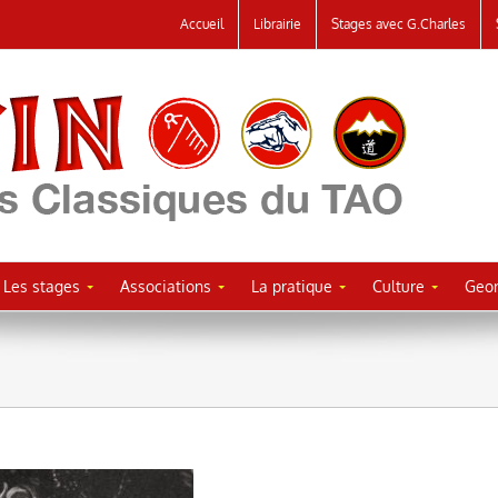
Accueil
Librairie
Stages avec G.Charles
Les stages
Associations
La pratique
Culture
Geor