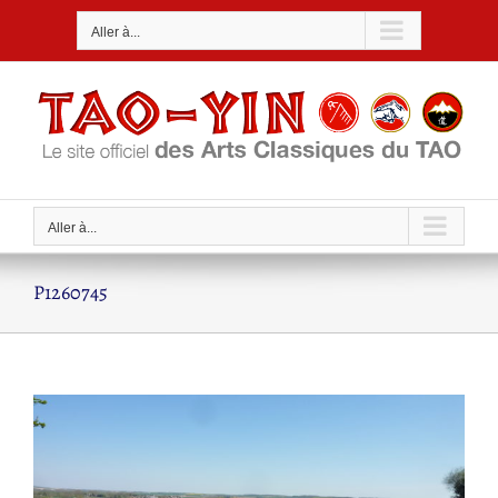
Passer
Aller à...
au
contenu
Aller à...
P1260745